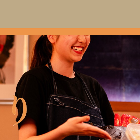
わり
わり