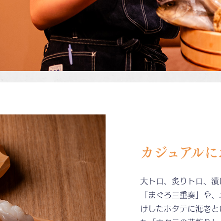
カジュアルに
大トロ、炙りトロ、漬
「まぐろ三重奏」や、
けしたホタテに海老と