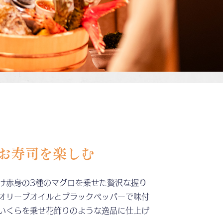
お寿司を
楽しむ
け赤身の3種のマグロを乗せた贅沢な握り
オリーブオイルとブラックペッパーで味付
いくらを乗せ花飾りのような逸品に仕上げ